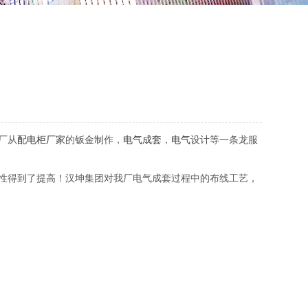
厂从
配电柜厂家
的钣金制作，
电气成套
，
电气
设计等一条龙服
性得到了提高！汉坤集团对我厂电气成套过程中的布线工艺，