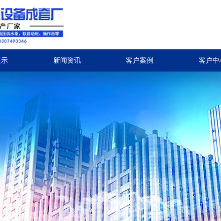
展示
新闻资讯
客户案例
客户中