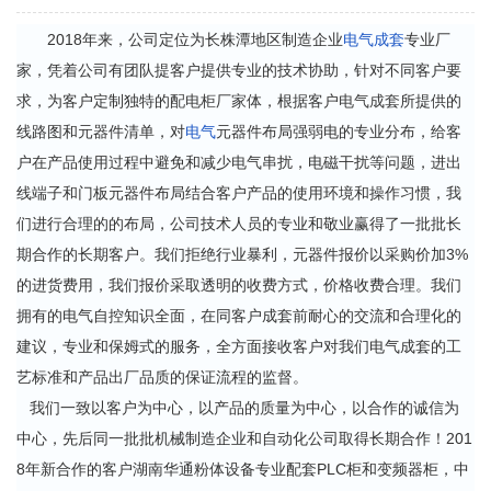
2018年来，公司定位为长株潭地区制造企业
电气成套
专业厂
家，凭着公司有团队提客户提供专业的技术协助，针对不同客户要
求，为客户定制独特的
配电柜厂家
体，根据客户
电气成套
所提供的
线路图和元器件清单，对
电气
元器件布局强弱电的专业分布，给客
户在产品使用过程中避免和减少
电气
串扰，电磁干扰等问题，进出
线端子和门板元器件布局结合客户产品的使用环境和操作习惯，我
们进行合理的的布局，公司技术人员的专业和敬业赢得了一批批长
期合作的长期客户。我们拒绝行业暴利，元器件报价以采购价加3%
的进货费用，我们报价采取透明的收费方式，价格收费合理。我们
拥有的电气自控知识全面，在同客户成套前耐心的交流和合理化的
建议，专业和保姆式的服务，全方面接收客户对我们电气成套的工
艺标准和产品出厂品质的保证流程的监督。
我们一致以客户为中心，以产品的质量为中心，以合作的诚信为
中心，先后同一批批机械制造企业和自动化公司取得长期合作！201
8年新合作的客户湖南华通粉体设备专业配套PLC柜和变频器柜，中