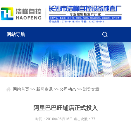
网站导航
网站首页
>>
新闻资讯
>>
公司动态
>> 浏览文章
阿里巴巴旺铺店正式投入
时间：2016年06月16日 点击次数：
77